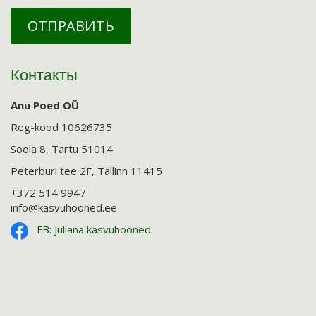
ОТПРАВИТЬ
Контакты
Anu Poed OÜ
Reg-kood 10626735
Soola 8, Tartu 51014
Peterburi tee 2F, Tallinn 11415
+372 514 9947
info@kasvuhooned.ee
FB: Juliana kasvuhooned