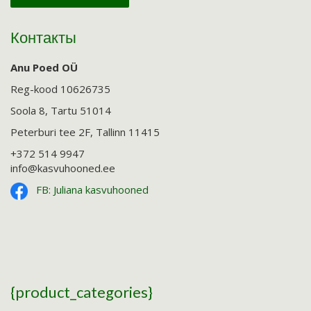
Контакты
Anu Poed OÜ
Reg-kood 10626735
Soola 8, Tartu 51014
Peterburi tee 2F, Tallinn 11415
+372 514 9947
info@kasvuhooned.ee
FB: Juliana kasvuhooned
{product_categories}